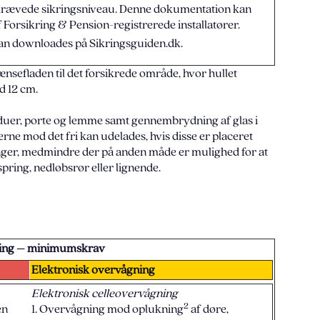
 krævede sikringsniveau. Denne dokumentation kan
 Forsikring & Pension-registrerede installatører.
 kan downloades på Sikringsguiden.dk.
ænsefladen til det forsikrede område, hvor hullet
d 12 cm.
uer, porte og lemme samt gennembrydning af glas i
rne mod det fri kan udelades, hvis disse er placeret
ger, medmindre der på anden måde er mulighed for at
ring, nedløbsrør eller lignende.
ring – minimumskrav
Elektronisk overvågning
Elektronisk celleovervågning
2
en
1. Overvågning mod oplukning
af døre,