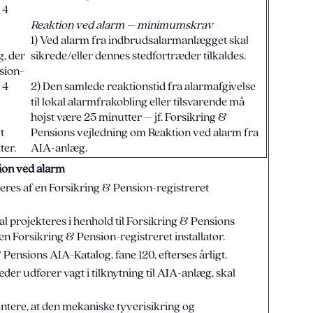
 4
Reaktion ved alarm – minimumskrav
1) Ved alarm fra indbrudsalarmanlægget skal
g, der
sikrede/eller dennes stedfortræder tilkaldes.
sion-
 4
2) Den samlede reaktionstid fra alarmafgivelse
til lokal alarmfrakobling eller tilsvarende må
højst være 25 minutter – jf. Forsikring &
t
Pensions vejledning om Reaktion ved alarm fra
ter.
AIA-anlæg.
tion ved alarm
eres af en Forsikring & Pension-registreret
 projekteres i henhold til Forsikring & Pensions
 en Forsikring & Pension-registreret installatør.
 Pensions AIA-Katalog, fane 120, efterses årligt.
der udfører vagt i tilknytning til AIA-anlæg, skal
tere, at den mekaniske tyverisikring og