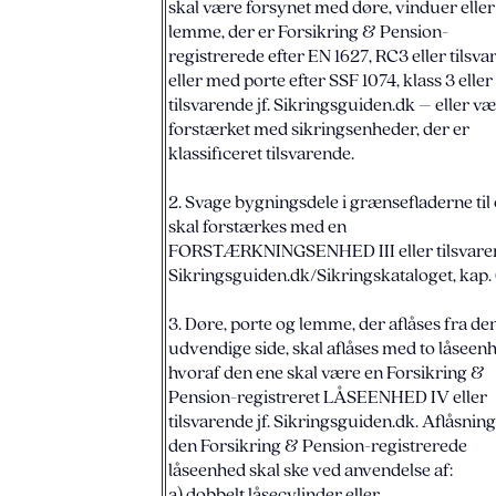
skal være forsynet med døre, vinduer eller
lemme, der er Forsikring & Pension-
registrerede efter EN 1627, RC3 eller tilsv
eller med porte efter SSF 1074, klass 3 eller
tilsvarende jf. Sikringsguiden.dk – eller v
forstærket med sikringsenheder, der er
klassificeret tilsvarende.
2. Svage bygningsdele i grænsefladerne til 
skal forstærkes med en
FORSTÆRKNINGSENHED III eller tilsvarend
Sikringsguiden.dk/Sikringskataloget, kap.
3. Døre, porte og lemme, der aflåses fra de
udvendige side, skal aflåses med to låseen
hvoraf den ene skal være en Forsikring &
Pension-registreret LÅSEENHED IV eller
tilsvarende jf. Sikringsguiden.dk. Aflåsning
den Forsikring & Pension-registrerede
låseenhed skal ske ved anvendelse af:
a) dobbelt låsecylinder eller