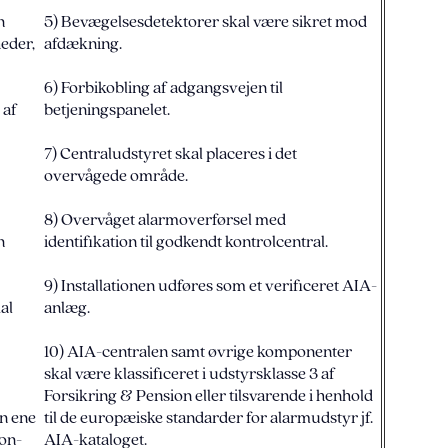
n
5) Bevægelsesdetektorer skal være sikret mod
heder,
afdækning.
6) Forbikobling af adgangsvejen til
 af
betjeningspanelet.
7) Centraludstyret skal placeres i det
overvågede område.
8) Overvåget alarmoverførsel med
n
identifikation til godkendt kontrolcentral.
9) Installationen udføres som et verificeret AIA-
al
anlæg.
10) AIA-centralen samt øvrige komponenter
skal være klassificeret i udstyrsklasse 3 af
Forsikring & Pension eller tilsvarende i henhold
en ene
til de europæiske standarder for alarmudstyr jf.
ion-
AIA-kataloget.