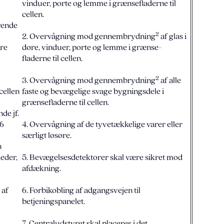
vinduer, porte og lemme i grænsefladerne til
cellen.
arende
2
2. Overvågning mod gennembrydning
af glas i
ære
døre, vinduer, porte og lemme i grænse-
fladerne til cellen.
2
3. Overvågning mod gennembrydning
af alle
cellen
faste og bevægelige svage bygningsdele i
grænsefladerne til cellen.
e jf.
 6
4. Overvågning af de tyvetækkelige varer eller
særligt løsøre.
n
heder,
5. Bevægelsesdetektorer skal være sikret mod
afdækning.
 af
6. Forbikobling af adgangsvejen til
betjeningspanelet.
7. Centraludstyret skal placeres i det