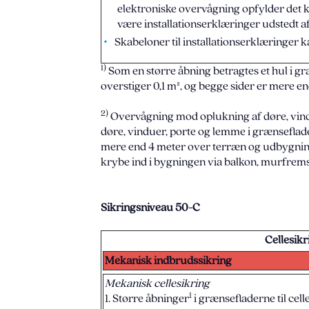
elektroniske overvågning opfylder det
være installationserklæringer udstedt af
Skabeloner til installationserklæringer
1)
Som en større åbning betragtes et hul i gr
overstiger 0,1 m², og begge sider er mere en
2)
Overvågning mod oplukning af døre, vind
døre, vinduer, porte og lemme i grænseflade
mere end 4 meter over terræn og udbygnin
krybe ind i bygningen via balkon, murfremsp
Sikringsniveau 50-C
Cellesik
Mekanisk indbrudssikring
Mekanisk cellesikring
1
1. Større åbninger
i grænsefladerne til cell