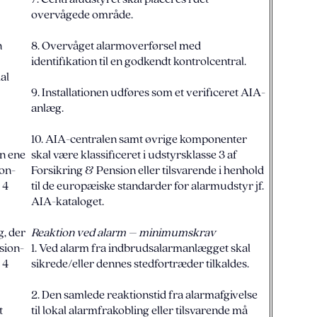
overvågede område.
n
8. Overvåget alarmoverførsel med
identifikation til en godkendt kontrolcentral.
al
9. Installationen udføres som et verificeret AIA-
anlæg.
10. AIA-centralen samt øvrige komponenter
en ene
skal være klassificeret i udstyrsklasse 3 af
ion-
Forsikring & Pension eller tilsvarende i henhold
 4
til de europæiske standarder for alarmudstyr jf.
AIA-kataloget.
g, der
Reaktion ved alarm – minimumskrav
sion-
1. Ved alarm fra indbrudsalarmanlægget skal
 4
sikrede/eller dennes stedfortræder tilkaldes.
2. Den samlede reaktionstid fra alarmafgivelse
t
til lokal alarmfrakobling eller tilsvarende må