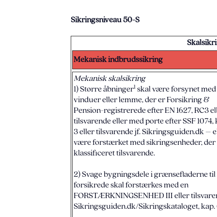
Sikringsniveau 50-S
Skalsik
Mekanisk indbrudssikring
Mekanisk skalsikring
1
1) Større åbninger
skal være forsynet med
vinduer eller lemme, der er Forsikring &
Pension-registrerede efter EN 1627, RC3 el
tilsvarende eller med porte efter SSF 1074, 
3 eller tilsvarende jf. Sikringsguiden.dk – e
være forstærket med sikringsenheder, der
klassificeret tilsvarende.
2) Svage bygningsdele i grænsefladerne til
forsikrede skal forstærkes med en
FORSTÆRKNINGSENHED III eller tilsvarend
Sikringsguiden.dk/Sikringskataloget, kap. 