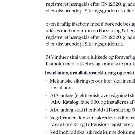
registreret hængelås efter EN 12320, grade
eller tilsvarende jf. Sikringsguiden.dk eller
c) en kraftig låsebom med tilhørende besla
aflåses med minimum en Forsikring & Pen
registreret hængelås efter EN 12320, grade
eller tilsvarende jf. Sikringsguiden.dk.
5) Vinduer skal være lukkede og forsvarlig
fastholdt med lukkebeslag i mindst to punk
Installation, installationserklæring og reak
Mekaniske sikringsprodukter skal install
installatør.
AIA-anlæg (elektronisk overvågning) skal
AIA- Katalog, fane 030, og installeres af
AIA-anlæg skal i henhold til Forsikring &
Vagtfirmaer, der som sikredes stedfortræ
være Forsikring & Pension-registreret.
Ved indbrud skal sikrede kunne dokumen