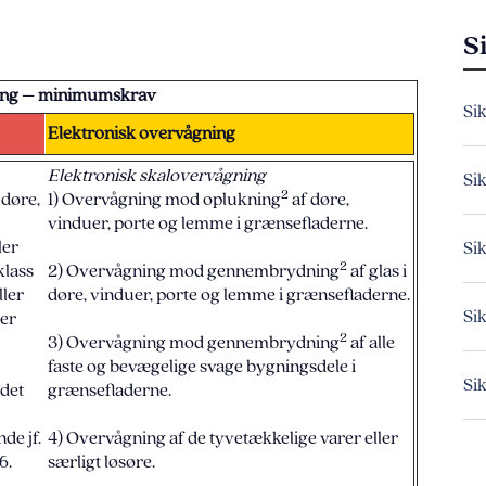
S
ring – minimumskrav
Si
Elektronisk overvågning
Elektronisk skalovervågning
Si
2
 døre,
1) Overvågning mod oplukning
af døre,
vinduer, porte og lemme i grænsefladerne.
ler
Si
2
klass
2) Overvågning mod gennembrydning
af glas i
ller
døre, vinduer, porte og lemme i grænsefladerne.
Si
 er
2
3) Overvågning mod gennembrydning
af alle
faste og bevægelige svage bygningsdele i
Si
 det
grænsefladerne.
e jf.
4) Overvågning af de tyvetækkelige varer eller
6.
særligt løsøre.