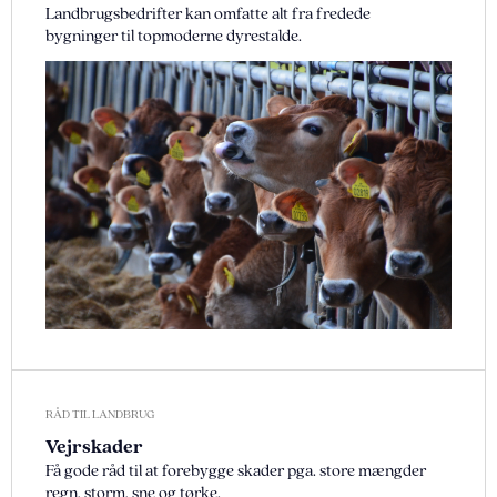
Landbrugsbedrifter kan omfatte alt fra fredede
bygninger til topmoderne dyrestalde.
RÅD TIL LANDBRUG
Vejrskader
Få gode råd til at forebygge skader pga. store mængder
regn, storm, sne og tørke.