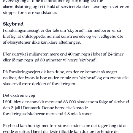
overvågning af dine installationer og rør, mulighed for
alarmtilslutning og fri tilkald af servicetekniker. Løsningen sætter en
stopper for store vandskader.
Skybrud
Forsikringsmæssigt er der tale om "skybrud", når nedbøren er så
kraftig, at utilstoppede, normal konstruerede og vel vedligeholdte
afløbssystemer ikke kan klare afledningen.
Eller udtrykt i millimeter: mere end 40 mm regn i løbet af 24 timer
eller 15 mm regn på 30 minutter vil være "skybrud".
På Forsikringsvejret.dk kan du se, om der er kommet så meget
nedbør, der hvor du bor, at der er tale om "skybrud" og om eventuelle
skader vil være dækket af forsikringen.
Det ekstreme vejr
I 2011 blev der anmeldt mere end 86.000 skader som følge af skybrud
den 2. juli i Danmark. Denne hændelse kostede
forsikringsselskaberne mere end 4,8 mia. kroner.
Skybrud kan hurtigt medføre store skader, som det tager lang tid at
rydde op efter. I langt de fleste tilfælde kan du dog forhindre de