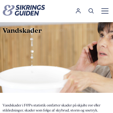
Vandskader
Vandskader i F&Ps statistik omfatter skader på skjulte rør eller
stikledninger, skader som følge af skybrud, storm og snetryk.