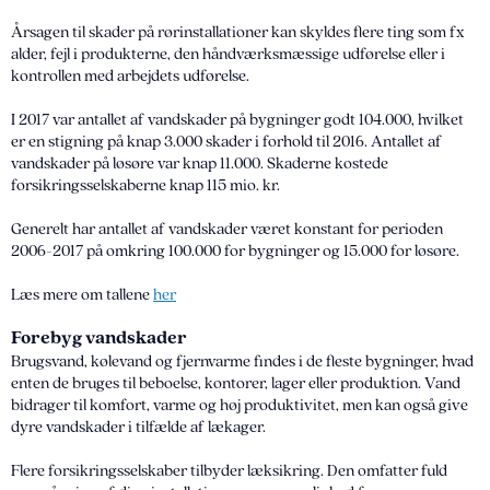
Årsagen til skader på rørinstallationer kan skyldes flere ting som fx
alder, fejl i produkterne, den håndværksmæssige udførelse eller i
kontrollen med arbejdets udførelse.
I 2017 var antallet af vandskader på bygninger godt 104.000, hvilket
er en stigning på knap 3.000 skader i forhold til 2016. Antallet af
vandskader på løsøre var knap 11.000. Skaderne kostede
forsikringsselskaberne knap 115 mio. kr.
Generelt har antallet af vandskader været konstant for perioden
2006-2017 på omkring 100.000 for bygninger og 15.000 for løsøre.
Læs mere om tallene
her
Forebyg vandskader
Brugsvand, kølevand og fjernvarme findes i de fleste bygninger, hvad
enten de bruges til beboelse, kontorer, lager eller produktion. Vand
bidrager til komfort, varme og høj produktivitet, men kan også give
dyre vandskader i tilfælde af lækager.
Flere forsikringsselskaber tilbyder læksikring. Den omfatter fuld