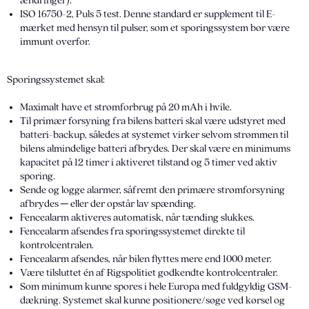
ændringer).
ISO 16750-2, Puls 5 test. Denne standard er supplement til E-
mærket med hensyn til pulser, som et sporingssystem bør være
immunt overfor.
Sporingssystemet skal:
Maximalt have et strømforbrug på 20 mAh i hvile.
Til primær forsyning fra bilens batteri skal være udstyret med
batteri-backup, således at systemet virker selvom strømmen til
bilens almindelige batteri afbrydes. Der skal være en minimums
kapacitet på 12 timer i aktiveret tilstand og 5 timer ved aktiv
sporing.
Sende og logge alarmer, såfremt den primære strømforsyning
afbrydes ─ eller der opstår lav spænding.
Fencealarm aktiveres automatisk, når tænding slukkes.
Fencealarm afsendes fra sporingssystemet direkte til
kontrolcentralen.
Fencealarm afsendes, når bilen flyttes mere end 1000 meter.
Være tilsluttet én af Rigspolitiet godkendte kontrolcentraler.
Som minimum kunne spores i hele Europa med fuldgyldig GSM-
dækning. Systemet skal kunne positionere/søge ved kørsel og