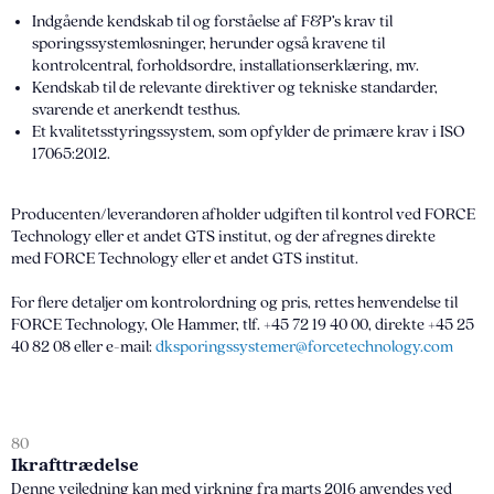
Indgående kendskab til og forståelse af F&P’s krav til
sporingssystemløsninger, herunder også kravene til
kontrolcentral, forholdsordre, installationserklæring, mv.
Kendskab til de relevante direktiver og tekniske standarder,
svarende et anerkendt testhus.
Et kvalitetsstyringssystem, som opfylder de primære krav i ISO
17065:2012.
Producenten/leverandøren afholder udgiften til kontrol ved FORCE
Technology eller et andet GTS institut, og der afregnes direkte
med FORCE Technology eller et andet GTS institut.
For flere detaljer om kontrolordning og pris, rettes henvendelse til
FORCE Technology, Ole Hammer, tlf. +45 72 19 40 00, direkte +45 25
40 82 08 eller e-mail:
dksporingssystemer@forcetechnology.com
80
Ikrafttrædelse
Denne vejledning kan med virkning fra marts 2016 anvendes ved