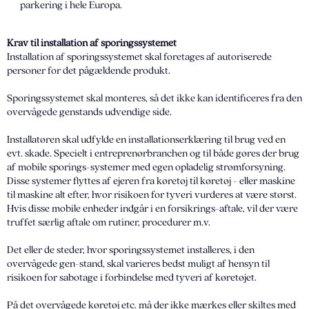
parkering i hele Europa.
Krav til installation af sporingssystemet
Installation af sporingssystemet skal foretages af autoriserede
personer for det pågældende produkt.
Sporingssystemet skal monteres, så det ikke kan identificeres fra den
overvågede genstands udvendige side.
Installatøren skal udfylde en installationserklæring til brug ved en
evt. skade. Specielt i entreprenørbranchen og til både gøres der brug
af mobile sporings-systemer med egen opladelig strømforsyning.
Disse systemer flyttes af ejeren fra køretøj til køretøj - eller maskine
til maskine alt efter, hvor risikoen for tyveri vurderes at være størst.
Hvis disse mobile enheder indgår i en forsikrings-aftale, vil der være
truffet særlig aftale om rutiner, procedurer m.v.
Det eller de steder, hvor sporingssystemet installeres, i den
overvågede gen-stand, skal varieres bedst muligt af hensyn til
risikoen for sabotage i forbindelse med tyveri af køretøjet.
På det overvågede køretøj etc. må der ikke mærkes eller skiltes med