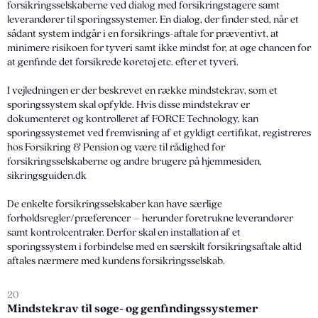
forsikringsselskaberne ved dialog med forsikringstagere samt
leverandører til sporingssystemer. En dialog, der finder sted, når et
sådant system indgår i en forsikrings-aftale for præventivt, at
minimere risikoen for tyveri samt ikke mindst for, at øge chancen for
at genfinde det forsikrede køretøj etc. efter et tyveri.
I vejledningen er der beskrevet en række mindstekrav, som et
sporingssystem skal opfylde. Hvis disse mindstekrav er
dokumenteret og kontrolleret af FORCE Technology, kan
sporingssystemet ved fremvisning af et gyldigt certifikat, registreres
hos Forsikring & Pension og være til rådighed for
forsikringsselskaberne og andre brugere på hjemmesiden,
sikringsguiden.dk
De enkelte forsikringsselskaber kan have særlige
forholdsregler/præferencer – herunder foretrukne leverandører
samt kontrolcentraler. Derfor skal en installation af et
sporingssystem i forbindelse med en særskilt forsikringsaftale altid
aftales nærmere med kundens forsikringsselskab.
20
Mindstekrav til søge- og genfindingssystemer