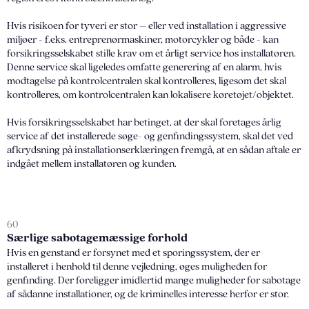
Hvis risikoen for tyveri er stor – eller ved installation i aggressive
miljøer - f.eks. entreprenørmaskiner, motorcykler og både - kan
forsikringsselskabet stille krav om et årligt service hos installatøren.
Denne service skal ligeledes omfatte generering af en alarm, hvis
modtagelse på kontrolcentralen skal kontrolleres, ligesom det skal
kontrolleres, om kontrolcentralen kan lokalisere køretøjet/objektet.
Hvis forsikringsselskabet har betinget, at der skal foretages årlig
service af det installerede søge- og genfindingssystem, skal det ved
afkrydsning på installationserklæringen fremgå, at en sådan aftale er
indgået mellem installatøren og kunden.
60
Særlige sabotagemæssige forhold
Hvis en genstand er forsynet med et sporingssystem, der er
installeret i henhold til denne vejledning, øges muligheden for
genfinding. Der foreligger imidlertid mange muligheder for sabotage
af sådanne installationer, og de kriminelles interesse herfor er stor.