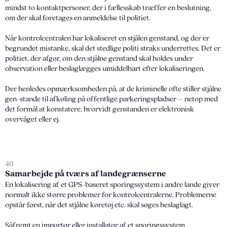
mindst to kontaktpersoner, der i fællesskab træffer en beslutning,
om der skal foretages en anmeldelse til politiet.
Når kontrolcentralen har lokaliseret en stjålen genstand, og der er
begrundet mistanke, skal det stedlige politi straks underrettes. Det er
politiet, der afgør, om den stjålne genstand skal holdes under
observation eller beslaglægges umiddelbart efter lokaliseringen.
Der henledes opmærksomheden på, at de kriminelle ofte stiller stjålne
gen-stande til afkøling på offentlige parkeringspladser – netop med
det formål at konstatere, hvorvidt genstanden er elektronisk
overvåget eller ej.
40
Samarbejde på tværs af landegrænserne
En lokalisering af et GPS-baseret sporingssystem i andre lande giver
normalt ikke større problemer for kontrolcentralerne. Problemerne
opstår først, når det stjålne køretøj etc. skal søges beslaglagt.
Såfremt en importør eller installatør af et sporingssystem