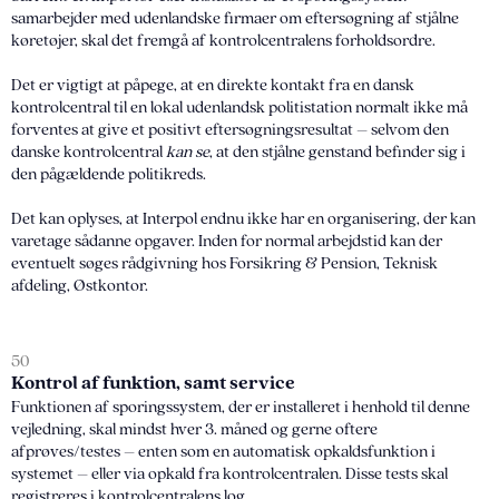
samarbejder med udenlandske firmaer om eftersøgning af stjålne
køretøjer, skal det fremgå af kontrolcentralens forholdsordre.
Det er vigtigt at påpege, at en direkte kontakt fra en dansk
kontrolcentral til en lokal udenlandsk politistation normalt ikke må
forventes at give et positivt eftersøgningsresultat – selvom den
danske kontrolcentral
kan se
, at den stjålne genstand befinder sig i
den pågældende politikreds.
Det kan oplyses, at Interpol endnu ikke har en organisering, der kan
varetage sådanne opgaver. Inden for normal arbejdstid kan der
eventuelt søges rådgivning hos Forsikring & Pension, Teknisk
afdeling, Østkontor.
50
Kontrol af funktion, samt service
Funktionen af sporingssystem, der er installeret i henhold til denne
vejledning, skal mindst hver 3. måned og gerne oftere
afprøves/testes – enten som en automatisk opkaldsfunktion i
systemet – eller via opkald fra kontrolcentralen. Disse tests skal
registreres i kontrolcentralens log.