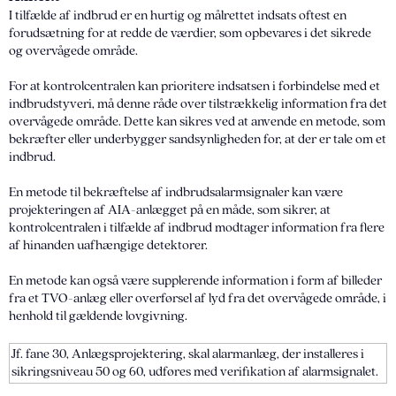
I tilfælde af indbrud er en hurtig og målrettet indsats oftest en
forudsætning for at redde de værdier, som opbevares i det sikrede
og overvågede område.
For at kontrolcentralen kan prioritere indsatsen i forbindelse med et
indbrudstyveri, må denne råde over tilstrækkelig information fra det
overvågede område. Dette kan sikres ved at anvende en metode, som
bekræfter eller underbygger sandsynligheden for, at der er tale om et
indbrud.
En metode til bekræftelse af indbrudsalarmsignaler kan være
projekteringen af AIA-anlægget på en måde, som sikrer, at
kontrolcentralen i tilfælde af indbrud modtager information fra flere
af hinanden uafhængige detektorer.
En metode kan også være supplerende information i form af billeder
fra et TVO-anlæg eller overførsel af lyd fra det overvågede område, i
henhold til gældende lovgivning.
Jf. fane 30, Anlægsprojektering, skal alarmanlæg, der installeres i
sikringsniveau 50 og 60, udføres med verifikation af alarmsignalet.