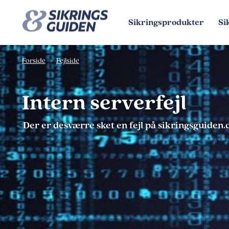
Sikringsprodukter
Si
Forside
Fejlside
Intern serverfejl
Der er desværre sket en fejl på sikringsguiden.