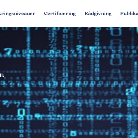
kringsniveauer
Certificering
Rådgivning
Publika
dk